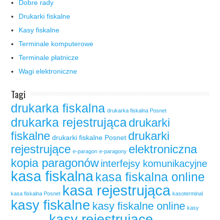
Dobre rady
Drukarki fiskalne
Kasy fiskalne
Terminale komputerowe
Terminale płatnicze
Wagi elektroniczne
Tagi
drukarka fiskalna
drukarka fiskalna Posnet
drukarka rejestrująca
drukarki
fiskalne
drukarki
drukarki fiskalne Posnet
rejestrujące
elektroniczna
e-paragon
e-paragony
kopia paragonów
interfejsy komunikacyjne
kasa fiskalna
kasa fiskalna online
kasa rejestrująca
kasa fiskalna Posnet
kasoterminal
kasy fiskalne
kasy fiskalne online
kasy
kasy rejestrujące