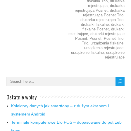
fiskalna Trio
,
drukarka
rejestrująca
,
drukarka
rejestrująca Posnet
,
drukarka
rejestrująca Posnet Trio
,
drukarka rejestrująca Trio
,
drukarki fiskalne
,
drukarki
fiskalne Posnet
,
drukarki
rejestrujące
,
drukarki rejestrujące
Posnet
,
Posnet
,
Posnet Trio
,
Trio
,
urządzenia fiskalne
,
urządzenia rejestrujące
,
urządzenie fiskalne
,
urządzenie
rejestrujące
Ostatnie wpisy
Kolektory danych jak smartfony – z dużym ekranem i
systemem Android
Terminale komputerowe Elo POS – dopasowane do potrzeb
firmy