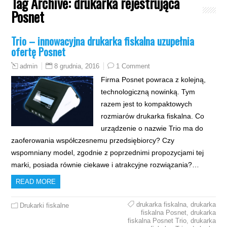
Tag Archive:
drukarka rejestrująca
Posnet
Trio – innowacyjna drukarka fiskalna uzupełnia
ofertę Posnet
8 grudnia, 2016
1 Comment
admin
Firma Posnet powraca z kolejną,
technologiczną nowinką. Tym
razem jest to kompaktowych
rozmiarów drukarka fiskalna. Co
urządzenie o nazwie Trio ma do
zaoferowania współczesnemu przedsiębiorcy? Czy
wspomniany model, zgodnie z poprzednimi propozycjami tej
marki, posiada równie ciekawe i atrakcyjne rozwiązania?…
READ MORE
drukarka fiskalna
,
drukarka
Drukarki fiskalne
fiskalna Posnet
,
drukarka
fiskalna Posnet Trio
,
drukarka