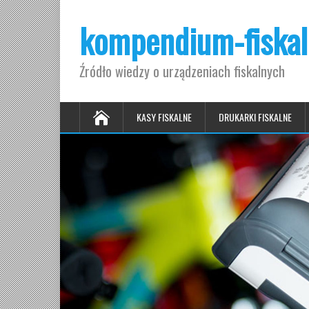
kompendium-fiskal
Źródło wiedzy o urządzeniach fiskalnych
KASY FISKALNE
DRUKARKI FISKALNE