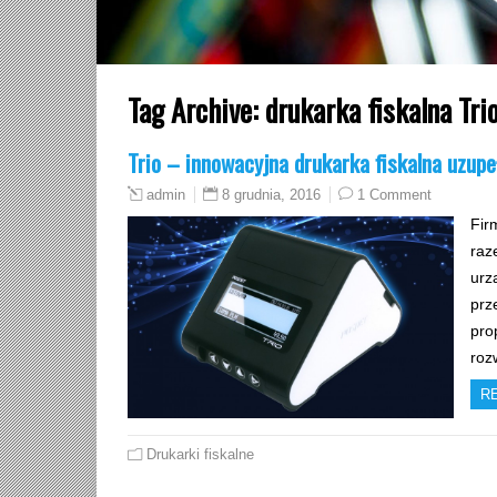
Tag Archive:
drukarka fiskalna Tri
Trio – innowacyjna drukarka fiskalna uzupe
8 grudnia, 2016
1 Comment
admin
Fir
raz
urz
prz
pro
roz
R
Drukarki fiskalne