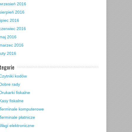
wrzesień 2016
sierpień 2016
lipiec 2016
czerwiec 2016
maj 2016
marzec 2016
luty 2016
tegorie
Czytniki kodów
Dobre rady
Drukarki fiskalne
Kasy fiskalne
Terminale komputerowe
Terminale płatnicze
Wagi elektroniczne