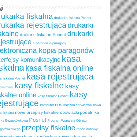
gi
rukarka fiskalna
drukarka fiskalna Posnet
rukarka rejestrująca
drukarki
iskalne
drukarki
drukarki fiskalne Posnet
ejestrujące
e-paragon
e-paragony
lektroniczna kopia paragonów
kasa
terfejsy komunikacyjne
iskalna
kasa fiskalna online
kasa rejestrująca
a fiskalna Posnet
kasy fiskalne
kasy
oterminal
kasy
skalne online
kasy fiskalne Posnet
ejestrujące
komputer POS
książka serwisowa
nowa
nowe przepisy fiskalne
obowiązki podatnika
a fiskalna
Posnet
ska Bezgotówkowa
Program Wsparcia Obrotu
przepisy fiskalne
gotówkowego
raport dobowy
skaner kodów kreskowych
terminale
ort miesięczny