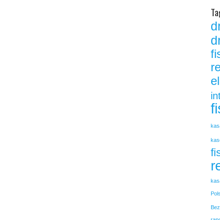
Ta
d
d
f
r
e
in
f
kas
kas
fi
r
kas
Pol
Bez
rap