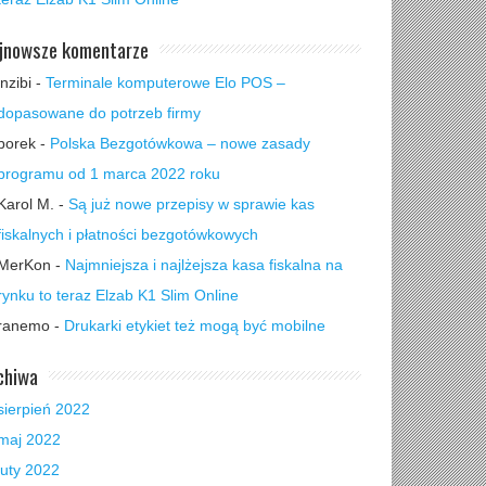
jnowsze komentarze
inzibi
-
Terminale komputerowe Elo POS –
dopasowane do potrzeb firmy
borek
-
Polska Bezgotówkowa – nowe zasady
programu od 1 marca 2022 roku
Karol M.
-
Są już nowe przepisy w sprawie kas
fiskalnych i płatności bezgotówkowych
MerKon
-
Najmniejsza i najlżejsza kasa fiskalna na
rynku to teraz Elzab K1 Slim Online
ranemo
-
Drukarki etykiet też mogą być mobilne
chiwa
sierpień 2022
maj 2022
luty 2022