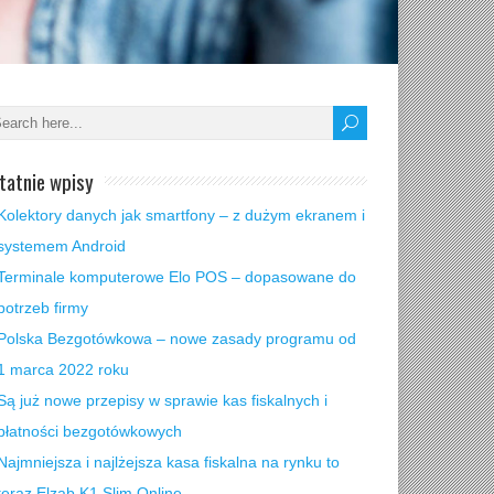
tatnie wpisy
Kolektory danych jak smartfony – z dużym ekranem i
systemem Android
Terminale komputerowe Elo POS – dopasowane do
potrzeb firmy
Polska Bezgotówkowa – nowe zasady programu od
1 marca 2022 roku
Są już nowe przepisy w sprawie kas fiskalnych i
płatności bezgotówkowych
Najmniejsza i najlżejsza kasa fiskalna na rynku to
teraz Elzab K1 Slim Online