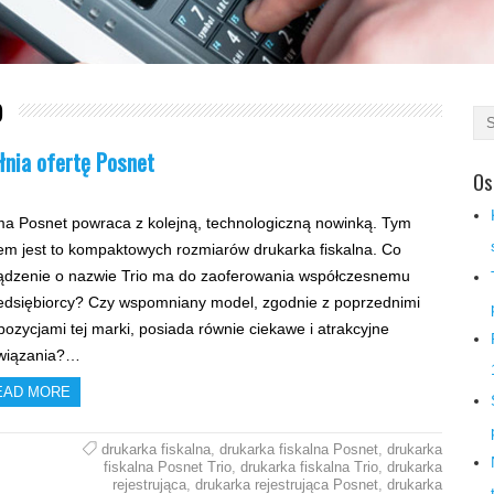
o
łnia ofertę Posnet
Os
ma Posnet powraca z kolejną, technologiczną nowinką. Tym
em jest to kompaktowych rozmiarów drukarka fiskalna. Co
ądzenie o nazwie Trio ma do zaoferowania współczesnemu
edsiębiorcy? Czy wspomniany model, zgodnie z poprzednimi
pozycjami tej marki, posiada równie ciekawe i atrakcyjne
wiązania?…
EAD MORE
drukarka fiskalna
,
drukarka fiskalna Posnet
,
drukarka
fiskalna Posnet Trio
,
drukarka fiskalna Trio
,
drukarka
rejestrująca
,
drukarka rejestrująca Posnet
,
drukarka