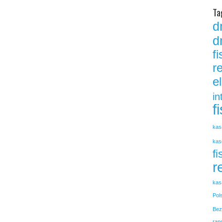
Ta
d
d
f
r
e
in
f
kas
kas
fi
r
kas
Pol
Bez
rap