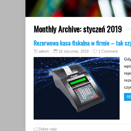
Monthly Archive:
styczeń 2019
Rezerwowa kasa fiskalna w firmie – tak cz
16 stycznia, 2019
1 Comment
admin
Gdy
wpi
rej
rez
czy
R
Dobre rady