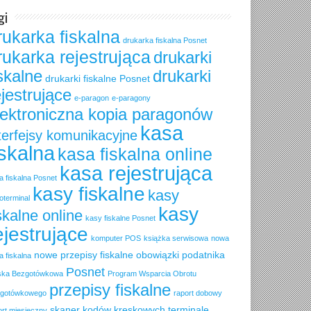
gi
rukarka fiskalna
drukarka fiskalna Posnet
rukarka rejestrująca
drukarki
iskalne
drukarki
drukarki fiskalne Posnet
ejestrujące
e-paragon
e-paragony
lektroniczna kopia paragonów
kasa
terfejsy komunikacyjne
iskalna
kasa fiskalna online
kasa rejestrująca
a fiskalna Posnet
kasy fiskalne
kasy
oterminal
kasy
skalne online
kasy fiskalne Posnet
ejestrujące
komputer POS
książka serwisowa
nowa
nowe przepisy fiskalne
obowiązki podatnika
a fiskalna
Posnet
ska Bezgotówkowa
Program Wsparcia Obrotu
przepisy fiskalne
gotówkowego
raport dobowy
skaner kodów kreskowych
terminale
ort miesięczny