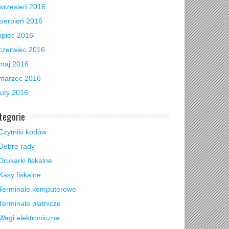
wrzesień 2016
sierpień 2016
lipiec 2016
czerwiec 2016
maj 2016
marzec 2016
luty 2016
tegorie
Czytniki kodów
Dobre rady
Drukarki fiskalne
Kasy fiskalne
Terminale komputerowe
Terminale płatnicze
Wagi elektroniczne