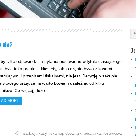
y nie?
Os
by tylko odpowiedź na pytanie postawione w tytule dzisiejszego
su była taka prosta… Niestety, jak to często bywa z kasami
estrującymi i przepisami fiskalnymi, nie jest. Decyzję o zakupie
erwowego urządzenia warto bowiem uzależnić od kilku
nników. Co więcej, duże…
EAD MORE
instalacja kasy fiskalnej
,
obowiązki podatnika
,
rezerwowa