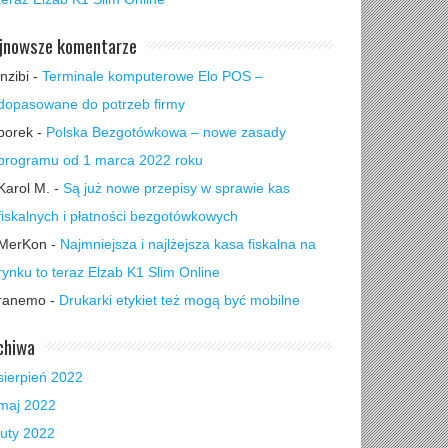
jnowsze komentarze
inzibi
-
Terminale komputerowe Elo POS –
dopasowane do potrzeb firmy
borek
-
Polska Bezgotówkowa – nowe zasady
programu od 1 marca 2022 roku
Karol M.
-
Są już nowe przepisy w sprawie kas
fiskalnych i płatności bezgotówkowych
MerKon
-
Najmniejsza i najlżejsza kasa fiskalna na
rynku to teraz Elzab K1 Slim Online
ranemo
-
Drukarki etykiet też mogą być mobilne
chiwa
sierpień 2022
maj 2022
luty 2022