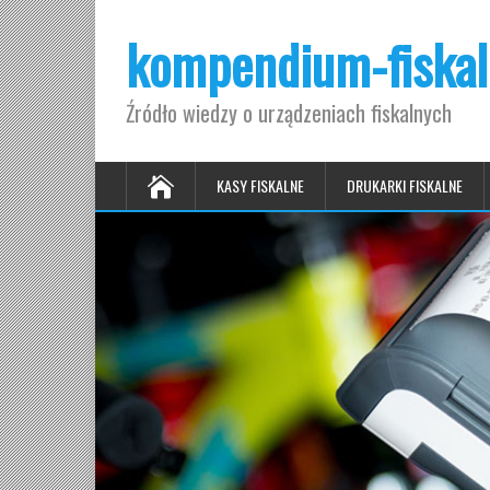
kompendium-fiskal
Źródło wiedzy o urządzeniach fiskalnych
KASY FISKALNE
DRUKARKI FISKALNE