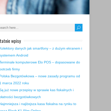
tatnie wpisy
Kolektory danych jak smartfony – z dużym ekranem i
systemem Android
Terminale komputerowe Elo POS – dopasowane do
potrzeb firmy
Polska Bezgotówkowa – nowe zasady programu od
1 marca 2022 roku
Są już nowe przepisy w sprawie kas fiskalnych i
płatności bezgotówkowych
Najmniejsza i najlżejsza kasa fiskalna na rynku to
teraz Elzab K1 Slim Online