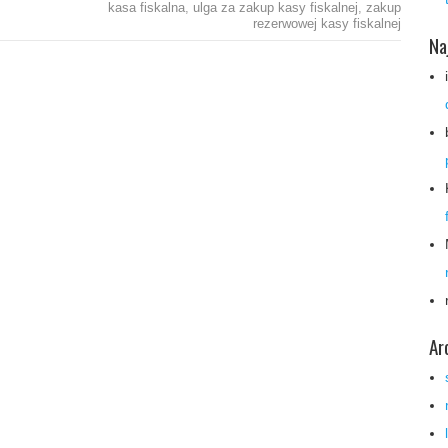
kasa fiskalna
,
ulga za zakup kasy fiskalnej
,
zakup
rezerwowej kasy fiskalnej
Na
Ar