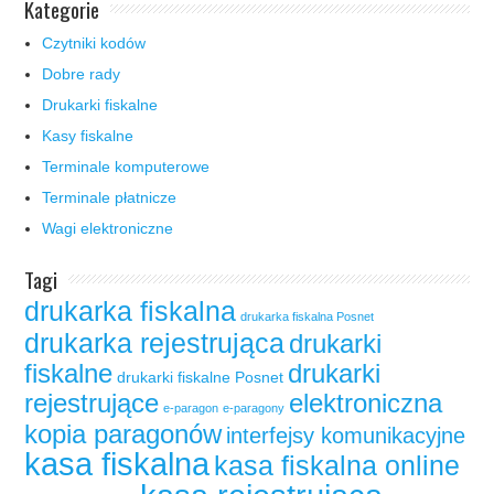
Kategorie
Czytniki kodów
Dobre rady
Drukarki fiskalne
Kasy fiskalne
Terminale komputerowe
Terminale płatnicze
Wagi elektroniczne
Tagi
drukarka fiskalna
drukarka fiskalna Posnet
drukarka rejestrująca
drukarki
fiskalne
drukarki
drukarki fiskalne Posnet
rejestrujące
elektroniczna
e-paragon
e-paragony
kopia paragonów
interfejsy komunikacyjne
kasa fiskalna
kasa fiskalna online