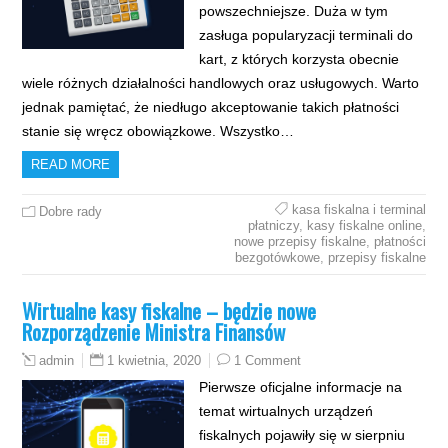
powszechniejsze. Duża w tym
zasługa popularyzacji terminali do
kart, z których korzysta obecnie
wiele różnych działalności handlowych oraz usługowych. Warto
jednak pamiętać, że niedługo akceptowanie takich płatności
stanie się wręcz obowiązkowe. Wszystko…
READ MORE
kasa fiskalna i terminal
Dobre rady
płatniczy
,
kasy fiskalne online
,
nowe przepisy fiskalne
,
płatności
bezgotówkowe
,
przepisy fiskalne
Wirtualne kasy fiskalne – będzie nowe
Rozporządzenie Ministra Finansów
1 kwietnia, 2020
1 Comment
admin
Pierwsze oficjalne informacje na
temat wirtualnych urządzeń
fiskalnych pojawiły się w sierpniu