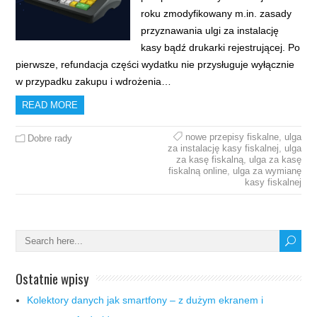
roku zmodyfikowany m.in. zasady
przyznawania ulgi za instalację
kasy bądź drukarki rejestrującej. Po
pierwsze, refundacja części wydatku nie przysługuje wyłącznie
w przypadku zakupu i wdrożenia…
READ MORE
nowe przepisy fiskalne
,
ulga
Dobre rady
za instalację kasy fiskalnej
,
ulga
za kasę fiskalną
,
ulga za kasę
fiskalną online
,
ulga za wymianę
kasy fiskalnej
Ostatnie wpisy
Kolektory danych jak smartfony – z dużym ekranem i