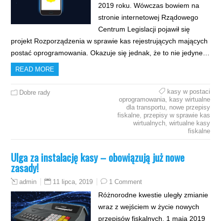
2019 roku. Wówczas bowiem na
stronie internetowej Rządowego
Centrum Legislacji pojawił się
projekt Rozporządzenia w sprawie kas rejestrujących mających
postać oprogramowania. Okazuje się jednak, że to nie jedyne…
READ MORE
kasy w postaci
Dobre rady
oprogramowania
,
kasy wirtualne
dla transportu
,
nowe przepisy
fiskalne
,
przepisy w sprawie kas
wirtualnych
,
wirtualne kasy
fiskalne
Ulga za instalację kasy – obowiązują już nowe
zasady!
11 lipca, 2019
1 Comment
admin
Różnorodne kwestie uległy zmianie
wraz z wejściem w życie nowych
przepisów fiskalnych. 1 maja 2019