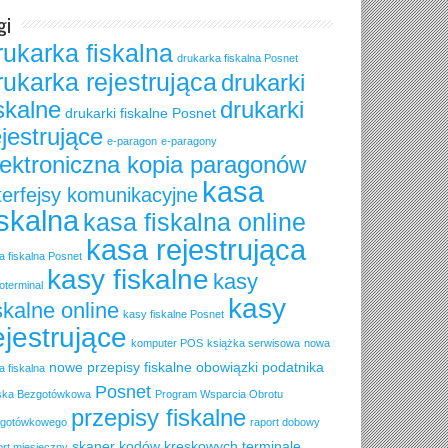
gi
rukarka fiskalna
drukarka fiskalna Posnet
rukarka rejestrująca
drukarki
iskalne
drukarki
drukarki fiskalne Posnet
ejestrujące
e-paragon
e-paragony
lektroniczna kopia paragonów
kasa
terfejsy komunikacyjne
iskalna
kasa fiskalna online
kasa rejestrująca
a fiskalna Posnet
kasy fiskalne
kasy
oterminal
kasy
skalne online
kasy fiskalne Posnet
ejestrujące
komputer POS
książka serwisowa
nowa
nowe przepisy fiskalne
obowiązki podatnika
a fiskalna
Posnet
ska Bezgotówkowa
Program Wsparcia Obrotu
przepisy fiskalne
gotówkowego
raport dobowy
skaner kodów kreskowych
terminale
ort miesięczny