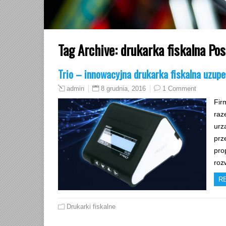
Tag Archive:
drukarka fiskalna Pos
Trio – innowacyjna drukarka fiskalna uzupe
8 grudnia, 2016
1 Comment
admin
Fir
raz
urz
prz
pro
roz
R
Drukarki fiskalne