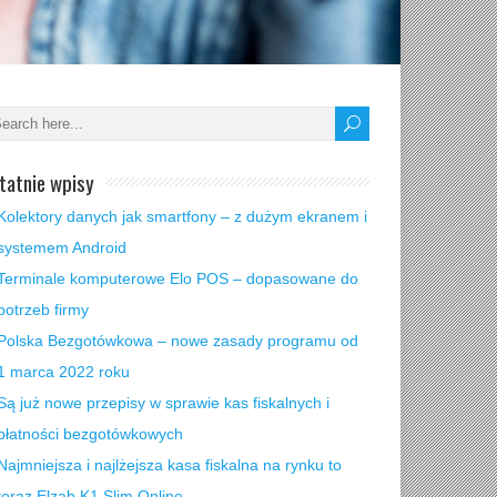
tatnie wpisy
Kolektory danych jak smartfony – z dużym ekranem i
systemem Android
Terminale komputerowe Elo POS – dopasowane do
potrzeb firmy
Polska Bezgotówkowa – nowe zasady programu od
1 marca 2022 roku
Są już nowe przepisy w sprawie kas fiskalnych i
płatności bezgotówkowych
Najmniejsza i najlżejsza kasa fiskalna na rynku to
teraz Elzab K1 Slim Online