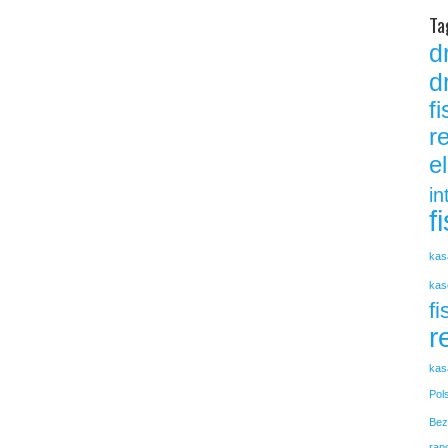
Ta
d
d
f
r
e
in
f
kas
kas
fi
r
kas
Pol
Bez
rap