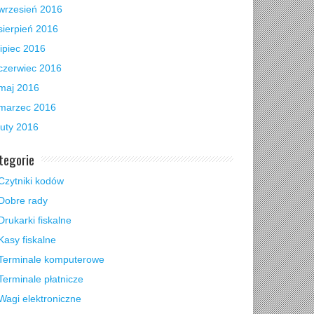
wrzesień 2016
sierpień 2016
lipiec 2016
czerwiec 2016
maj 2016
marzec 2016
luty 2016
tegorie
Czytniki kodów
Dobre rady
Drukarki fiskalne
Kasy fiskalne
Terminale komputerowe
Terminale płatnicze
Wagi elektroniczne