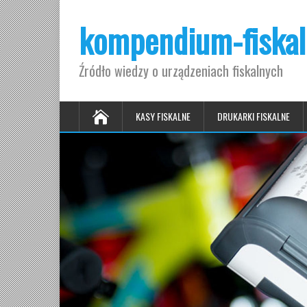
kompendium-fiskal
Źródło wiedzy o urządzeniach fiskalnych
KASY FISKALNE
DRUKARKI FISKALNE