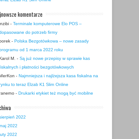
jnowsze komentarze
inzibi
-
Terminale komputerowe Elo POS –
dopasowane do potrzeb firmy
borek
-
Polska Bezgotówkowa – nowe zasady
programu od 1 marca 2022 roku
Karol M.
-
Są już nowe przepisy w sprawie kas
fiskalnych i płatności bezgotówkowych
MerKon
-
Najmniejsza i najlżejsza kasa fiskalna na
rynku to teraz Elzab K1 Slim Online
ranemo
-
Drukarki etykiet też mogą być mobilne
chiwa
sierpień 2022
maj 2022
luty 2022