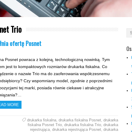
net Trio
łnia ofertę Posnet
Os
ma Posnet powraca z kolejną, technologiczną nowinką. Tym
em jest to kompaktowych rozmiarów drukarka fiskalna. Co
ądzenie o nazwie Trio ma do zaoferowania współczesnemu
edsiębiorcy? Czy wspomniany model, zgodnie z poprzednimi
pozycjami tej marki, posiada równie ciekawe i atrakcyjne
wiązania?…
EAD MORE
drukarka fiskalna
,
drukarka fiskalna Posnet
,
drukarka
fiskalna Posnet Trio
,
drukarka fiskalna Trio
,
drukarka
rejestrująca
,
drukarka rejestrująca Posnet
,
drukarka