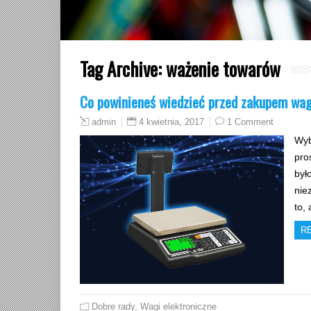
Tag Archive:
ważenie towarów
Co powinieneś wiedzieć przed zakupem wag
4 kwietnia, 2017
1 Comment
admin
Wyb
pro
był
nie
to,
R
Dobre rady
,
Wagi elektroniczne