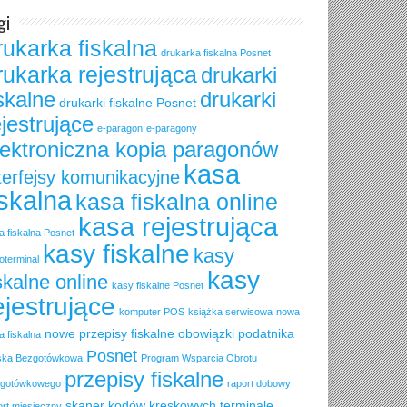
gi
rukarka fiskalna
drukarka fiskalna Posnet
rukarka rejestrująca
drukarki
iskalne
drukarki
drukarki fiskalne Posnet
ejestrujące
e-paragon
e-paragony
lektroniczna kopia paragonów
kasa
terfejsy komunikacyjne
iskalna
kasa fiskalna online
kasa rejestrująca
a fiskalna Posnet
kasy fiskalne
kasy
oterminal
kasy
skalne online
kasy fiskalne Posnet
ejestrujące
komputer POS
książka serwisowa
nowa
nowe przepisy fiskalne
obowiązki podatnika
a fiskalna
Posnet
ska Bezgotówkowa
Program Wsparcia Obrotu
przepisy fiskalne
gotówkowego
raport dobowy
skaner kodów kreskowych
terminale
ort miesięczny