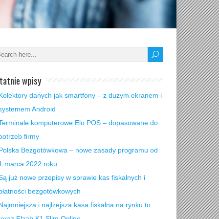
tatnie wpisy
Kolektory danych jak smartfony – z dużym ekranem i
systemem Android
Terminale komputerowe Elo POS – dopasowane do
potrzeb firmy
Polska Bezgotówkowa – nowe zasady programu od
1 marca 2022 roku
Są już nowe przepisy w sprawie kas fiskalnych i
płatności bezgotówkowych
Najmniejsza i najlżejsza kasa fiskalna na rynku to
teraz Elzab K1 Slim Online