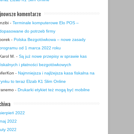
jnowsze komentarze
inzibi
-
Terminale komputerowe Elo POS –
dopasowane do potrzeb firmy
borek
-
Polska Bezgotówkowa – nowe zasady
programu od 1 marca 2022 roku
Karol M.
-
Są już nowe przepisy w sprawie kas
fiskalnych i płatności bezgotówkowych
MerKon
-
Najmniejsza i najlżejsza kasa fiskalna na
rynku to teraz Elzab K1 Slim Online
ranemo
-
Drukarki etykiet też mogą być mobilne
chiwa
sierpień 2022
maj 2022
luty 2022