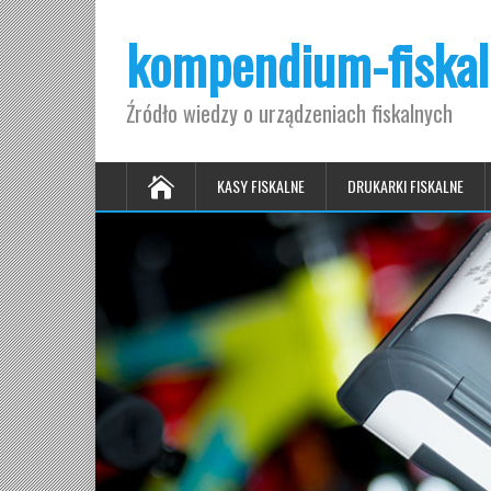
kompendium-fiskal
Źródło wiedzy o urządzeniach fiskalnych
KASY FISKALNE
DRUKARKI FISKALNE