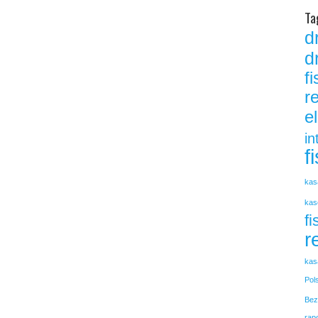
Ta
d
d
f
r
e
in
f
kas
kas
fi
r
kas
Pol
Bez
rap