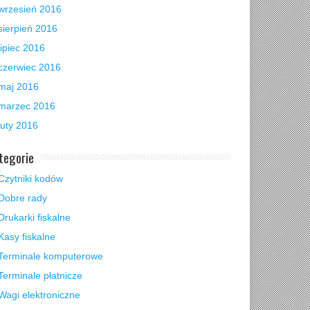
wrzesień 2016
sierpień 2016
lipiec 2016
czerwiec 2016
maj 2016
marzec 2016
luty 2016
tegorie
Czytniki kodów
Dobre rady
Drukarki fiskalne
Kasy fiskalne
Terminale komputerowe
Terminale płatnicze
Wagi elektroniczne