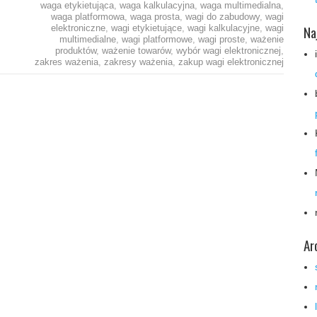
waga etykietująca
,
waga kalkulacyjna
,
waga multimedialna
,
waga platformowa
,
waga prosta
,
wagi do zabudowy
,
wagi
Na
elektroniczne
,
wagi etykietujące
,
wagi kalkulacyjne
,
wagi
multimedialne
,
wagi platformowe
,
wagi proste
,
ważenie
produktów
,
ważenie towarów
,
wybór wagi elektronicznej
,
zakres ważenia
,
zakresy ważenia
,
zakup wagi elektronicznej
Ar