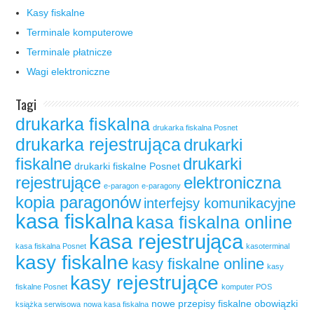
Kasy fiskalne
Terminale komputerowe
Terminale płatnicze
Wagi elektroniczne
Tagi
drukarka fiskalna
drukarka fiskalna Posnet
drukarka rejestrująca
drukarki
fiskalne
drukarki
drukarki fiskalne Posnet
rejestrujące
elektroniczna
e-paragon
e-paragony
kopia paragonów
interfejsy komunikacyjne
kasa fiskalna
kasa fiskalna online
kasa rejestrująca
kasa fiskalna Posnet
kasoterminal
kasy fiskalne
kasy fiskalne online
kasy
kasy rejestrujące
fiskalne Posnet
komputer POS
nowe przepisy fiskalne
obowiązki
książka serwisowa
nowa kasa fiskalna