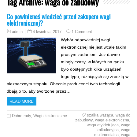
Tag Archive:
waga do zabudowy
Co powinieneś wiedzieć przed zakupem wagi
elektronicznej?
4 kwietnia, 2017
1 Comment
admin
Wybór odpowiedniej wagi
elektronicznej nie jest wcale takim
prostym zadaniem. Już dawno
minęły czasy, w których na rynku
było dostępnych kilka urządzeń
tego typu, różniących się zresztą w
nieznacznym stopniu. Obecnie producenci tych technologii
dbają o to, aby tworzone przez…
READ MORE
szalka ważąca
,
waga do
Dobre rady
,
Wagi elektroniczne
zabudowy
,
waga elektroniczna
,
waga etykietująca
,
waga
kalkulacyjna
,
waga
multimedialna
,
waga