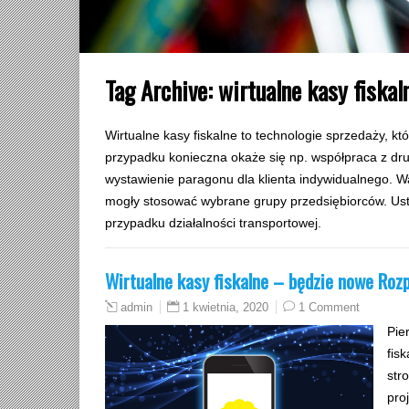
Tag Archive:
wirtualne kasy fiskal
Wirtualne kasy fiskalne to technologie sprzedaży, kt
przypadku konieczna okaże się np. współpraca z druk
wystawienie paragonu dla klienta indywidualnego. W
mogły stosować wybrane grupy przedsiębiorców. Ust
przypadku działalności transportowej.
Wirtualne kasy fiskalne – będzie nowe Roz
1 kwietnia, 2020
1 Comment
admin
Pie
fis
str
pro