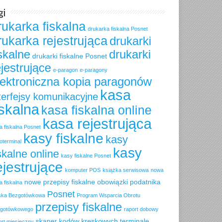
gi
rukarka fiskalna
drukarka fiskalna Posnet
rukarka rejestrująca
drukarki
iskalne
drukarki
drukarki fiskalne Posnet
ejestrujące
e-paragon
e-paragony
lektroniczna kopia paragonów
kasa
terfejsy komunikacyjne
iskalna
kasa fiskalna online
kasa rejestrująca
a fiskalna Posnet
kasy fiskalne
kasy
oterminal
kasy
skalne online
kasy fiskalne Posnet
ejestrujące
komputer POS
książka serwisowa
nowa
nowe przepisy fiskalne
obowiązki podatnika
a fiskalna
Posnet
ska Bezgotówkowa
Program Wsparcia Obrotu
przepisy fiskalne
gotówkowego
raport dobowy
skaner kodów kreskowych
terminale
ort miesięczny