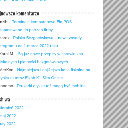
jnowsze komentarze
inzibi
-
Terminale komputerowe Elo POS –
dopasowane do potrzeb firmy
borek
-
Polska Bezgotówkowa – nowe zasady
programu od 1 marca 2022 roku
Karol M.
-
Są już nowe przepisy w sprawie kas
fiskalnych i płatności bezgotówkowych
MerKon
-
Najmniejsza i najlżejsza kasa fiskalna na
rynku to teraz Elzab K1 Slim Online
ranemo
-
Drukarki etykiet też mogą być mobilne
chiwa
sierpień 2022
maj 2022
luty 2022