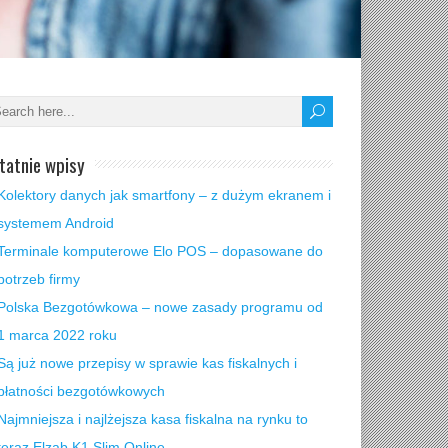
tatnie wpisy
Kolektory danych jak smartfony – z dużym ekranem i
systemem Android
Terminale komputerowe Elo POS – dopasowane do
potrzeb firmy
Polska Bezgotówkowa – nowe zasady programu od
1 marca 2022 roku
Są już nowe przepisy w sprawie kas fiskalnych i
płatności bezgotówkowych
Najmniejsza i najlżejsza kasa fiskalna na rynku to
teraz Elzab K1 Slim Online