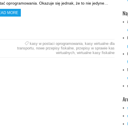
tać oprogramowania. Okazuje się jednak, że to nie jedyne…
Na
EAD MORE
kasy w postaci oprogramowania
,
kasy wirtualne dla
transportu
,
nowe przepisy fiskalne
,
przepisy w sprawie kas
wirtualnych
,
wirtualne kasy fiskalne
Ar