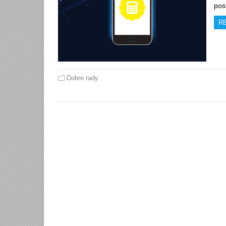
pos
R
Dobre rady