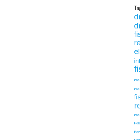
Ta
d
d
f
r
e
in
f
kas
kas
fi
r
kas
Pol
Bez
rap