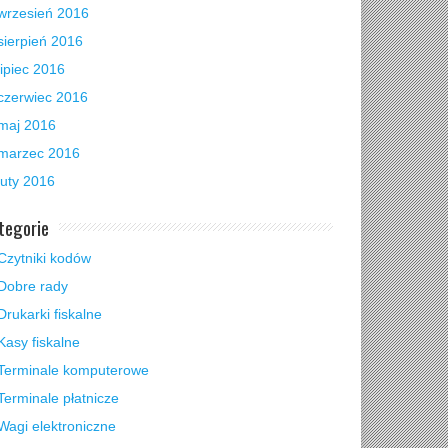
wrzesień 2016
sierpień 2016
lipiec 2016
czerwiec 2016
maj 2016
marzec 2016
luty 2016
tegorie
Czytniki kodów
Dobre rady
Drukarki fiskalne
Kasy fiskalne
Terminale komputerowe
Terminale płatnicze
Wagi elektroniczne