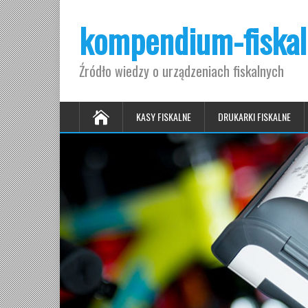
kompendium-fiskal
Źródło wiedzy o urządzeniach fiskalnych
KASY FISKALNE
DRUKARKI FISKALNE