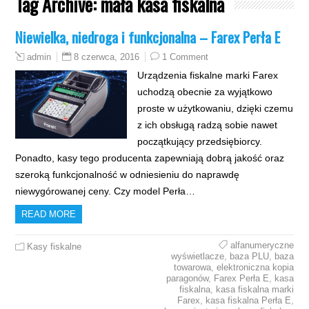
Tag Archive:
mała kasa fiskalna
Niewielka, niedroga i funkcjonalna – Farex Perła E
8 czerwca, 2016
1 Comment
admin
Urządzenia fiskalne marki Farex
uchodzą obecnie za wyjątkowo
proste w użytkowaniu, dzięki czemu
z ich obsługą radzą sobie nawet
początkujący przedsiębiorcy.
Ponadto, kasy tego producenta zapewniają dobrą jakość oraz
szeroką funkcjonalność w odniesieniu do naprawdę
niewygórowanej ceny. Czy model Perła…
READ MORE
alfanumeryczne
Kasy fiskalne
wyświetlacze
,
baza PLU
,
baza
towarowa
,
elektroniczna kopia
paragonów
,
Farex Perła E
,
kasa
fiskalna
,
kasa fiskalna marki
Farex
,
kasa fiskalna Perła E
,