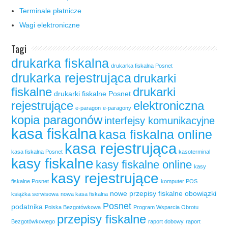
Terminale płatnicze
Wagi elektroniczne
Tagi
drukarka fiskalna
drukarka fiskalna Posnet
drukarka rejestrująca
drukarki
fiskalne
drukarki
drukarki fiskalne Posnet
rejestrujące
elektroniczna
e-paragon
e-paragony
kopia paragonów
interfejsy komunikacyjne
kasa fiskalna
kasa fiskalna online
kasa rejestrująca
kasa fiskalna Posnet
kasoterminal
kasy fiskalne
kasy fiskalne online
kasy
kasy rejestrujące
fiskalne Posnet
komputer POS
nowe przepisy fiskalne
obowiązki
książka serwisowa
nowa kasa fiskalna
Posnet
podatnika
Polska Bezgotówkowa
Program Wsparcia Obrotu
przepisy fiskalne
Bezgotówkowego
raport dobowy
raport