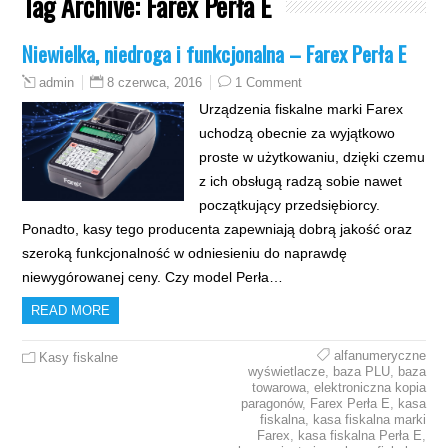
Tag Archive:
Farex Perła E
Niewielka, niedroga i funkcjonalna – Farex Perła E
8 czerwca, 2016
1 Comment
admin
Urządzenia fiskalne marki Farex
uchodzą obecnie za wyjątkowo
proste w użytkowaniu, dzięki czemu
z ich obsługą radzą sobie nawet
początkujący przedsiębiorcy.
Ponadto, kasy tego producenta zapewniają dobrą jakość oraz
szeroką funkcjonalność w odniesieniu do naprawdę
niewygórowanej ceny. Czy model Perła…
READ MORE
alfanumeryczne
Kasy fiskalne
wyświetlacze
,
baza PLU
,
baza
towarowa
,
elektroniczna kopia
paragonów
,
Farex Perła E
,
kasa
fiskalna
,
kasa fiskalna marki
Farex
,
kasa fiskalna Perła E
,