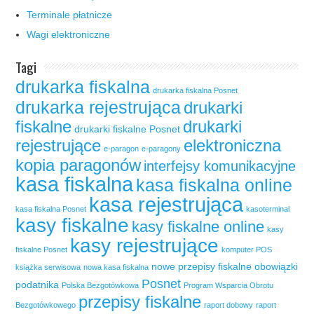
Terminale płatnicze
Wagi elektroniczne
Tagi
drukarka fiskalna
drukarka fiskalna Posnet
drukarka rejestrująca
drukarki
fiskalne
drukarki
drukarki fiskalne Posnet
rejestrujące
elektroniczna
e-paragon
e-paragony
kopia paragonów
interfejsy komunikacyjne
kasa fiskalna
kasa fiskalna online
kasa rejestrująca
kasa fiskalna Posnet
kasoterminal
kasy fiskalne
kasy fiskalne online
kasy
kasy rejestrujące
fiskalne Posnet
komputer POS
nowe przepisy fiskalne
obowiązki
książka serwisowa
nowa kasa fiskalna
Posnet
podatnika
Polska Bezgotówkowa
Program Wsparcia Obrotu
przepisy fiskalne
Bezgotówkowego
raport dobowy
raport