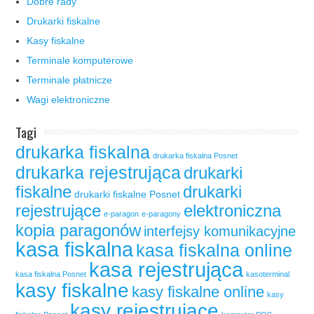
Dobre rady
Drukarki fiskalne
Kasy fiskalne
Terminale komputerowe
Terminale płatnicze
Wagi elektroniczne
Tagi
drukarka fiskalna
drukarka fiskalna Posnet
drukarka rejestrująca
drukarki
fiskalne
drukarki
drukarki fiskalne Posnet
rejestrujące
elektroniczna
e-paragon
e-paragony
kopia paragonów
interfejsy komunikacyjne
kasa fiskalna
kasa fiskalna online
kasa rejestrująca
kasa fiskalna Posnet
kasoterminal
kasy fiskalne
kasy fiskalne online
kasy
kasy rejestrujące