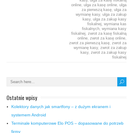
kasy
,
ulga za kasę fiskalną
online
,
ulga za kasę online
,
ulga
za pierwszą kasę
,
ulga za
wymianę kasy
,
ulga za zakup
kasy
,
ulga za zakup kasy
fiskalnej
,
wymiana kas
fiskalnych
,
wymiana kasy
fiskalnej
,
zwrot za kasę fiskalną
online
,
zwrot za kasę online
,
zwrot za pierwszą kasę
,
zwrot za
wymianę kasy
,
zwrot za zakup
kasy
,
zwrot za zakup kasy
fiskalnej
Ostatnie wpisy
Kolektory danych jak smartfony – z dużym ekranem i
systemem Android
Terminale komputerowe Elo POS – dopasowane do potrzeb
firmy