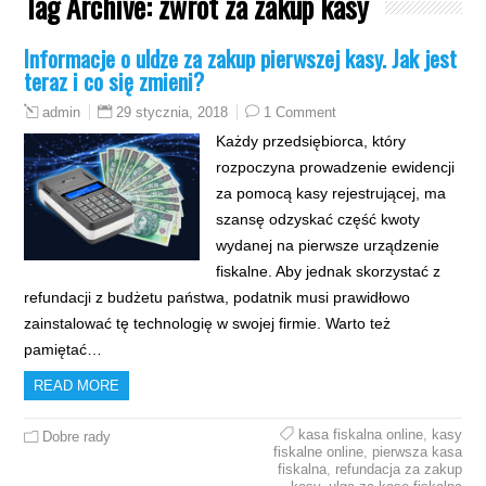
Tag Archive:
zwrot za zakup kasy
Informacje o uldze za zakup pierwszej kasy. Jak jest
teraz i co się zmieni?
29 stycznia, 2018
1 Comment
admin
Każdy przedsiębiorca, który
rozpoczyna prowadzenie ewidencji
za pomocą kasy rejestrującej, ma
szansę odzyskać część kwoty
wydanej na pierwsze urządzenie
fiskalne. Aby jednak skorzystać z
refundacji z budżetu państwa, podatnik musi prawidłowo
zainstalować tę technologię w swojej firmie. Warto też
pamiętać…
READ MORE
kasa fiskalna online
,
kasy
Dobre rady
fiskalne online
,
pierwsza kasa
fiskalna
,
refundacja za zakup