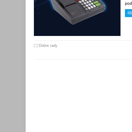
pod
R
Dobre rady