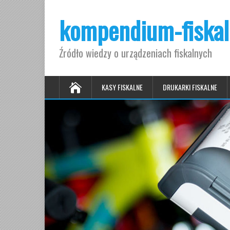
kompendium-fiskal
Źródło wiedzy o urządzeniach fiskalnych
KASY FISKALNE
DRUKARKI FISKALNE