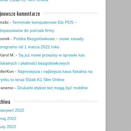
jnowsze komentarze
inzibi
-
Terminale komputerowe Elo POS –
dopasowane do potrzeb firmy
borek
-
Polska Bezgotówkowa – nowe zasady
programu od 1 marca 2022 roku
Karol M.
-
Są już nowe przepisy w sprawie kas
fiskalnych i płatności bezgotówkowych
MerKon
-
Najmniejsza i najlżejsza kasa fiskalna na
rynku to teraz Elzab K1 Slim Online
ranemo
-
Drukarki etykiet też mogą być mobilne
chiwa
sierpień 2022
maj 2022
luty 2022