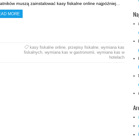
atników muszą zainstalować kasy fiskalne online najpóźniej…
Na
EAD MORE
kasy fiskalne online
,
przepisy fiskalne
,
wymiana kas
fiskalnych
,
wymiana kas w gastronomii
,
wymiana kas w
hotelach
Ar