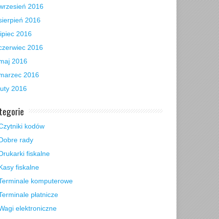
wrzesień 2016
sierpień 2016
lipiec 2016
czerwiec 2016
maj 2016
marzec 2016
luty 2016
tegorie
Czytniki kodów
Dobre rady
Drukarki fiskalne
Kasy fiskalne
Terminale komputerowe
Terminale płatnicze
Wagi elektroniczne