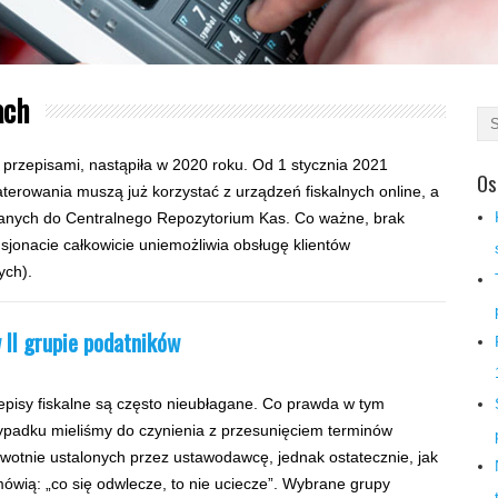
ach
rzepisami, nastąpiła w 2020 roku. Od 1 stycznia 2021
Os
aterowania muszą już korzystać z urządzeń fiskalnych online, a
 danych do Centralnego Repozytorium Kas. Co ważne, brak
sjonacie całkowicie uniemożliwia obsługę klientów
ych).
 II grupie podatników
episy fiskalne są często nieubłagane. Co prawda w tym
ypadku mieliśmy do czynienia z przesunięciem terminów
rwotnie ustalonych przez ustawodawcę, jednak ostatecznie, jak
mówią: „co się odwlecze, to nie uciecze”. Wybrane grupy