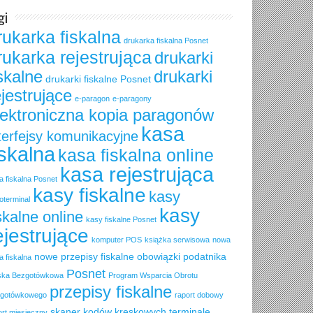
gi
rukarka fiskalna
drukarka fiskalna Posnet
rukarka rejestrująca
drukarki
iskalne
drukarki
drukarki fiskalne Posnet
ejestrujące
e-paragon
e-paragony
lektroniczna kopia paragonów
kasa
terfejsy komunikacyjne
iskalna
kasa fiskalna online
kasa rejestrująca
a fiskalna Posnet
kasy fiskalne
kasy
oterminal
kasy
skalne online
kasy fiskalne Posnet
ejestrujące
komputer POS
książka serwisowa
nowa
nowe przepisy fiskalne
obowiązki podatnika
a fiskalna
Posnet
ska Bezgotówkowa
Program Wsparcia Obrotu
przepisy fiskalne
gotówkowego
raport dobowy
skaner kodów kreskowych
terminale
ort miesięczny