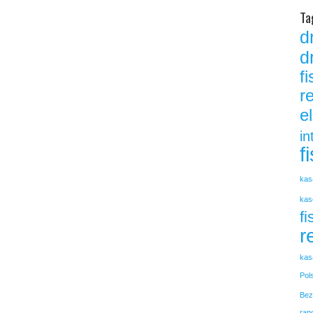
Ta
d
d
f
r
e
in
f
kas
kas
fi
r
kas
Pol
Bez
rap