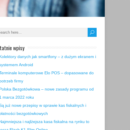
tatnie wpisy
Kolektory danych jak smartfony – z dużym ekranem i
systemem Android
Terminale komputerowe Elo POS – dopasowane do
potrzeb firmy
Polska Bezgotówkowa – nowe zasady programu od
1 marca 2022 roku
Są już nowe przepisy w sprawie kas fiskalnych i
płatności bezgotówkowych
Najmniejsza i najlżejsza kasa fiskalna na rynku to
teraz Elzab K1 Slim Online