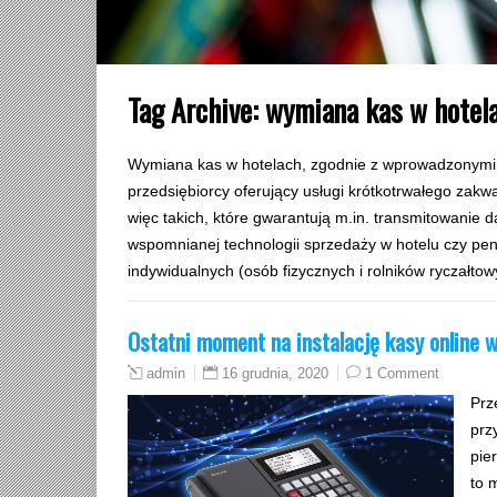
Tag Archive:
wymiana kas w hotel
Wymiana kas w hotelach, zgodnie z wprowadzonymi p
przedsiębiorcy oferujący usługi krótkotrwałego zakw
więc takich, które gwarantują m.in. transmitowanie
wspomnianej technologii sprzedaży w hotelu czy pen
indywidualnych (osób fizycznych i rolników ryczałtow
Ostatni moment na instalację kasy online w
16 grudnia, 2020
1 Comment
admin
Prz
prz
pie
to 