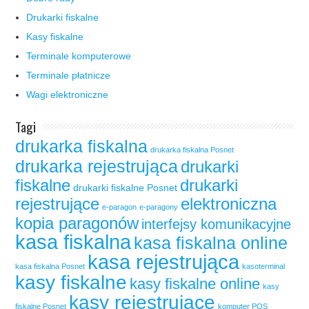
Drukarki fiskalne
Kasy fiskalne
Terminale komputerowe
Terminale płatnicze
Wagi elektroniczne
Tagi
drukarka fiskalna
drukarka fiskalna Posnet
drukarka rejestrująca
drukarki
fiskalne
drukarki
drukarki fiskalne Posnet
rejestrujące
elektroniczna
e-paragon
e-paragony
kopia paragonów
interfejsy komunikacyjne
kasa fiskalna
kasa fiskalna online
kasa rejestrująca
kasa fiskalna Posnet
kasoterminal
kasy fiskalne
kasy fiskalne online
kasy
kasy rejestrujące
fiskalne Posnet
komputer POS