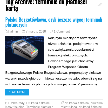
Tag Archive:
terminale do płatności
kartą
Polska Bezgotówkowa, czyli jeszcze więcej terminali
płatniczych
7 marca, 2018
1 Comment
admin
Kolejnym miesiącom towarzyszą
różne działania, podejmowane w
celu zwiększenia popularności
transakcji elektronicznych.
Dowodem tego jest chociażby
Program Wsparcia Obrotu
Bezgotówkowego Polska Bezgotówkowa, proponujący ciekawe
warunki przedsiębiorcom, którzy jeszcze nie zdecydowali się na
wdrożenie terminali płatniczych w swojej firmie. Z pewnością…
READ MORE
Dobre rady
,
Drukarki fiskalne
,
drukarka fiskalna
,
drukarka
Kasy fiskalne
,
Terminale płatnicze
rejestrująca
,
drukarki fiskalne
,