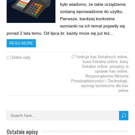
było wiadomo, że takie urządzenia
zostaną wprowadzone do użytku.
Pierwsze, bardziej konkretne
wzmianki na ich temat pojawiły się
ponad 2 lata temu. Od lipca br. każdy może się już też…
READ MORE
funkcje kas fiskalnych online
,
Dobre rady
kasa fiskalna online
,
kasy
fiskalne online
,
przepisy w
sprawie kas online
,
Rozporządzenie Ministra
Przedsiębiorczości i Technologii
,
wymogi techniczne dla kas
online
Ostatnie wpisy