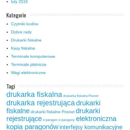
luty 2016
Kategorie
Czytniki kodów
Dobre rady
Drukarki fiskalne
Kasy fiskalne
Terminale komputerowe
Terminale płatnicze
Wagi elektroniczne
Tagi
drukarka fiskalna
drukarka fiskalna Posnet
drukarka rejestrująca
drukarki
fiskalne
drukarki
drukarki fiskalne Posnet
rejestrujące
elektroniczna
e-paragon
e-paragony
kopia paragonów
interfejsy komunikacyjne