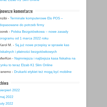
jnowsze komentarze
inzibi
-
Terminale komputerowe Elo POS –
dopasowane do potrzeb firmy
borek
-
Polska Bezgotówkowa – nowe zasady
programu od 1 marca 2022 roku
Karol M.
-
Są już nowe przepisy w sprawie kas
fiskalnych i płatności bezgotówkowych
MerKon
-
Najmniejsza i najlżejsza kasa fiskalna na
rynku to teraz Elzab K1 Slim Online
ranemo
-
Drukarki etykiet też mogą być mobilne
chiwa
sierpień 2022
maj 2022
luty 2022