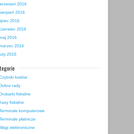
wrzesień 2016
sierpień 2016
lipiec 2016
czerwiec 2016
maj 2016
marzec 2016
luty 2016
tegorie
Czytniki kodów
Dobre rady
Drukarki fiskalne
Kasy fiskalne
Terminale komputerowe
Terminale płatnicze
Wagi elektroniczne