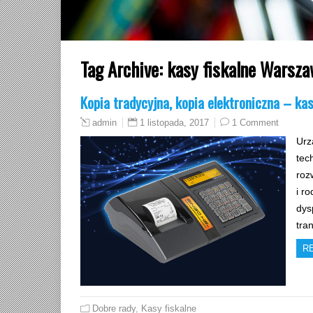
Tag Archive:
kasy fiskalne Warsz
Kopia tradycyjna, kopia elektroniczna – ka
1 listopada, 2017
1 Comment
admin
Urz
tec
roz
i r
dys
tra
R
Dobre rady
,
Kasy fiskalne