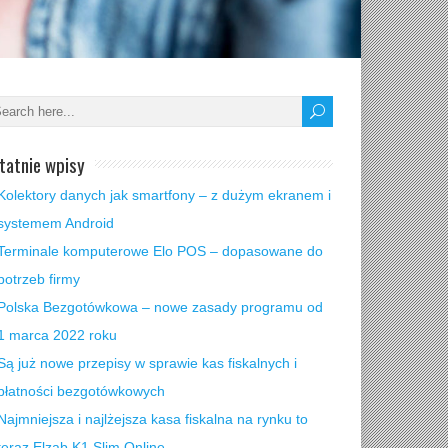
tatnie wpisy
Kolektory danych jak smartfony – z dużym ekranem i
systemem Android
Terminale komputerowe Elo POS – dopasowane do
potrzeb firmy
Polska Bezgotówkowa – nowe zasady programu od
1 marca 2022 roku
Są już nowe przepisy w sprawie kas fiskalnych i
płatności bezgotówkowych
Najmniejsza i najlżejsza kasa fiskalna na rynku to
teraz Elzab K1 Slim Online