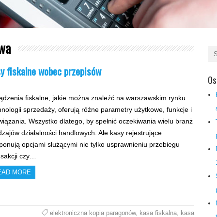
awa
sy fiskalne wobec przepisów
Os
ądzenia fiskalne, jakie można znaleźć na warszawskim rynku
hnologii sprzedaży, oferują różne parametry użytkowe, funkcje i
wiązania. Wszystko dlatego, by spełnić oczekiwania wielu branż
odzajów działalności handlowych. Ale kasy rejestrujące
ponują opcjami służącymi nie tylko usprawnieniu przebiegu
nsakcji czy…
EAD MORE
elektroniczna kopia paragonów
,
kasa fiskalna
,
kasa