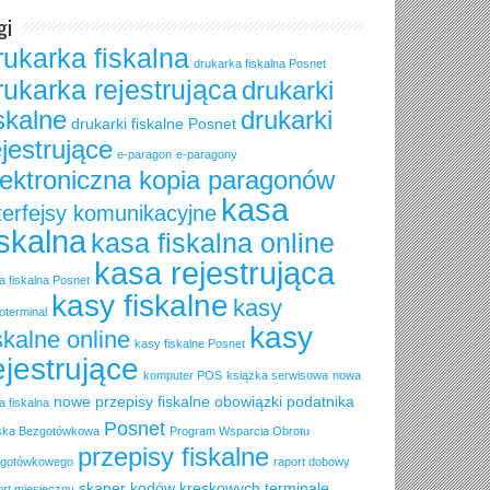
gi
rukarka fiskalna
drukarka fiskalna Posnet
rukarka rejestrująca
drukarki
iskalne
drukarki
drukarki fiskalne Posnet
ejestrujące
e-paragon
e-paragony
lektroniczna kopia paragonów
kasa
terfejsy komunikacyjne
iskalna
kasa fiskalna online
kasa rejestrująca
a fiskalna Posnet
kasy fiskalne
kasy
oterminal
kasy
skalne online
kasy fiskalne Posnet
ejestrujące
komputer POS
książka serwisowa
nowa
nowe przepisy fiskalne
obowiązki podatnika
a fiskalna
Posnet
ska Bezgotówkowa
Program Wsparcia Obrotu
przepisy fiskalne
gotówkowego
raport dobowy
skaner kodów kreskowych
terminale
ort miesięczny