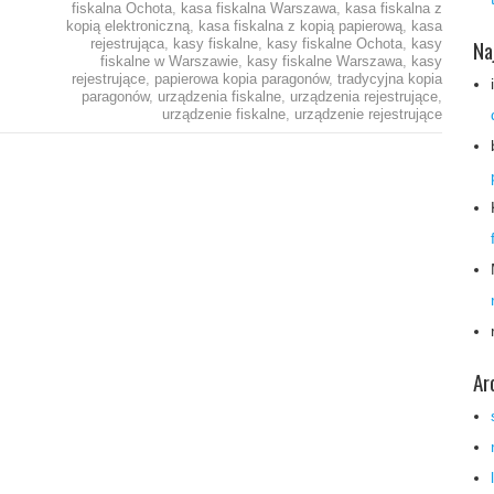
fiskalna Ochota
,
kasa fiskalna Warszawa
,
kasa fiskalna z
kopią elektroniczną
,
kasa fiskalna z kopią papierową
,
kasa
Na
rejestrująca
,
kasy fiskalne
,
kasy fiskalne Ochota
,
kasy
fiskalne w Warszawie
,
kasy fiskalne Warszawa
,
kasy
rejestrujące
,
papierowa kopia paragonów
,
tradycyjna kopia
paragonów
,
urządzenia fiskalne
,
urządzenia rejestrujące
,
urządzenie fiskalne
,
urządzenie rejestrujące
Ar