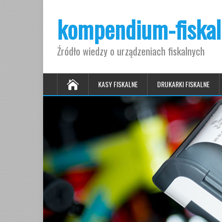
kompendium-fiskal
Źródło wiedzy o urządzeniach fiskalnych
KASY FISKALNE
DRUKARKI FISKALNE