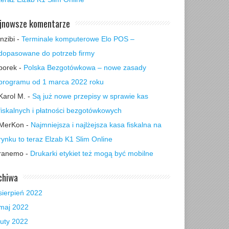
jnowsze komentarze
inzibi
-
Terminale komputerowe Elo POS –
dopasowane do potrzeb firmy
borek
-
Polska Bezgotówkowa – nowe zasady
programu od 1 marca 2022 roku
Karol M.
-
Są już nowe przepisy w sprawie kas
fiskalnych i płatności bezgotówkowych
MerKon
-
Najmniejsza i najlżejsza kasa fiskalna na
rynku to teraz Elzab K1 Slim Online
ranemo
-
Drukarki etykiet też mogą być mobilne
chiwa
sierpień 2022
maj 2022
luty 2022