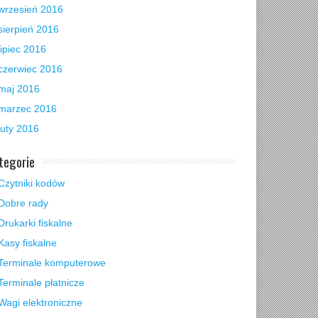
wrzesień 2016
sierpień 2016
lipiec 2016
czerwiec 2016
maj 2016
marzec 2016
luty 2016
tegorie
Czytniki kodów
Dobre rady
Drukarki fiskalne
Kasy fiskalne
Terminale komputerowe
Terminale płatnicze
Wagi elektroniczne