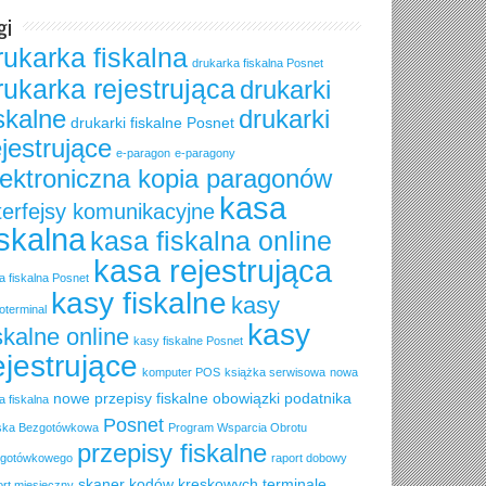
gi
rukarka fiskalna
drukarka fiskalna Posnet
rukarka rejestrująca
drukarki
iskalne
drukarki
drukarki fiskalne Posnet
ejestrujące
e-paragon
e-paragony
lektroniczna kopia paragonów
kasa
terfejsy komunikacyjne
iskalna
kasa fiskalna online
kasa rejestrująca
a fiskalna Posnet
kasy fiskalne
kasy
oterminal
kasy
skalne online
kasy fiskalne Posnet
ejestrujące
komputer POS
książka serwisowa
nowa
nowe przepisy fiskalne
obowiązki podatnika
a fiskalna
Posnet
ska Bezgotówkowa
Program Wsparcia Obrotu
przepisy fiskalne
gotówkowego
raport dobowy
skaner kodów kreskowych
terminale
ort miesięczny