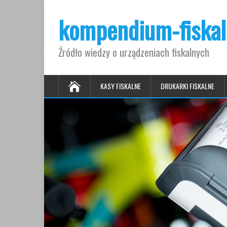
kompendium-fiskal
Źródło wiedzy o urządzeniach fiskalnych
KASY FISKALNE
DRUKARKI FISKALNE