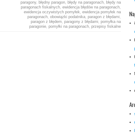
paragony
,
błędny paragon
,
błędy na paragonach
,
błędy na
paragonach fiskalnych
,
ewidencja błędów na paragonach
,
Na
ewidencja oczywistych pomyłek
,
ewidencja pomyłek na
paragonach
,
obowiązki podatnika
,
paragon z błędami
,
paragon z błędem
,
paragony z błędami
,
pomyłka na
paragonie
,
pomyłki na paragonach
,
przepisy fiskalne
Ar