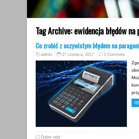
Tag Archive:
ewidencja błędów na 
Co zrobić z oczywistym błędem na paragon
27 czerwca, 2017
1 Comment
admin
Zgo
obo
Moż
kon
prz
R
Dobre rady