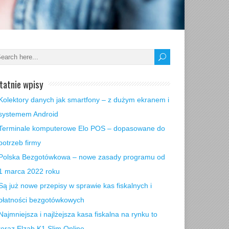
tatnie wpisy
Kolektory danych jak smartfony – z dużym ekranem i
systemem Android
Terminale komputerowe Elo POS – dopasowane do
potrzeb firmy
Polska Bezgotówkowa – nowe zasady programu od
1 marca 2022 roku
Są już nowe przepisy w sprawie kas fiskalnych i
płatności bezgotówkowych
Najmniejsza i najlżejsza kasa fiskalna na rynku to
teraz Elzab K1 Slim Online