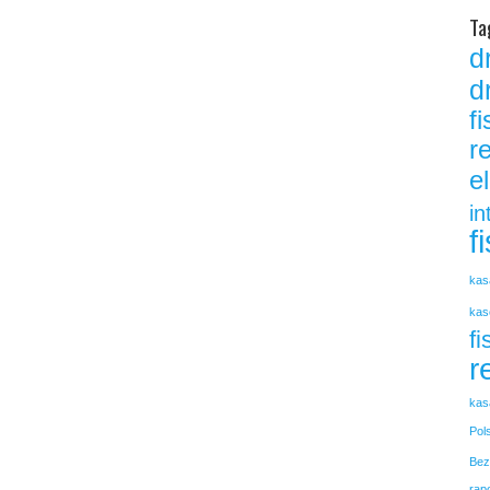
Ta
d
d
f
r
e
in
f
kas
kas
fi
r
kas
Pol
Bez
rap