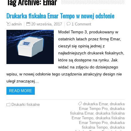
Tag Archive:
Emar
Drukarka fiskalna Emar Tempo w nowej odsłonie
20 września, 2017
1 Comment
admin
Model Tempo 3, produkowany w
ostatnich latach przez firmę Emar,
cieszył się opinią jednej z
najładniejszych drukarek fiskalnych,
które są dostępne na rynku. Jak
widać na zdjęciu do dzisiejszego
wpisu, w nowej odsłonie tego urządzenia atrakcyjny design nie
uległ znaczącej…
READ MORE
drukarka Emar
,
drukarka
Drukarki fiskalne
Emar Tempo Pro
,
drukarka
fiskalna Emar
,
drukarka fiskalna
Emar Tempo
,
drukarka fiskalna
Emar Tempo Pro
,
drukarka
fiskalna Tempo
,
drukarka