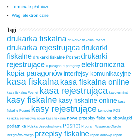
Terminale płatnicze
Wagi elektroniczne
Tagi
drukarka fiskalna
drukarka fiskalna Posnet
drukarka rejestrująca
drukarki
fiskalne
drukarki
drukarki fiskalne Posnet
rejestrujące
elektroniczna
e-paragon
e-paragony
kopia paragonów
interfejsy komunikacyjne
kasa fiskalna
kasa fiskalna online
kasa rejestrująca
kasa fiskalna Posnet
kasoterminal
kasy fiskalne
kasy fiskalne online
kasy
kasy rejestrujące
fiskalne Posnet
komputer POS
nowe przepisy fiskalne
obowiązki
książka serwisowa
nowa kasa fiskalna
Posnet
podatnika
Polska Bezgotówkowa
Program Wsparcia Obrotu
przepisy fiskalne
Bezgotówkowego
raport dobowy
raport