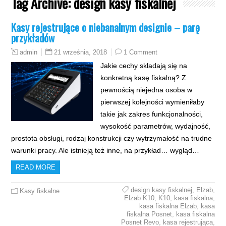
Tag Archive:
design kasy fiskalnej
Kasy rejestrujące o niebanalnym designie – parę
przykładów
21 września, 2018
1 Comment
admin
Jakie cechy składają się na
konkretną kasę fiskalną? Z
pewnością niejedna osoba w
pierwszej kolejności wymieniłaby
takie jak zakres funkcjonalności,
wysokość parametrów, wydajność,
prostota obsługi, rodzaj konstrukcji czy wytrzymałość na trudne
warunki pracy. Ale istnieją też inne, na przykład… wygląd…
READ MORE
design kasy fiskalnej
,
Elzab
,
Kasy fiskalne
Elzab K10
,
K10
,
kasa fiskalna
,
kasa fiskalna Elzab
,
kasa
fiskalna Posnet
,
kasa fiskalna
Posnet Revo
,
kasa rejestrująca
,