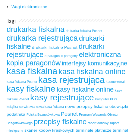
Wagi elektroniczne
Tagi
drukarka fiskalna
drukarka fiskalna Posnet
drukarka rejestrująca
drukarki
fiskalne
drukarki
drukarki fiskalne Posnet
rejestrujące
elektroniczna
e-paragon
e-paragony
kopia paragonów
interfejsy komunikacyjne
kasa fiskalna
kasa fiskalna online
kasa rejestrująca
kasa fiskalna Posnet
kasoterminal
kasy fiskalne
kasy fiskalne online
kasy
kasy rejestrujące
fiskalne Posnet
komputer POS
nowe przepisy fiskalne
obowiązki
książka serwisowa
nowa kasa fiskalna
Posnet
podatnika
Polska Bezgotówkowa
Program Wsparcia Obrotu
przepisy fiskalne
Bezgotówkowego
raport dobowy
raport
skaner kodów kreskowych
terminale płatnicze
terminal
miesięczny