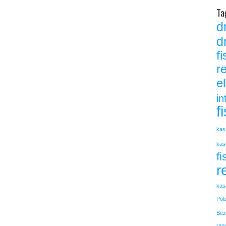
Ta
d
d
f
r
e
in
f
kas
kas
fi
r
kas
Pol
Bez
rap