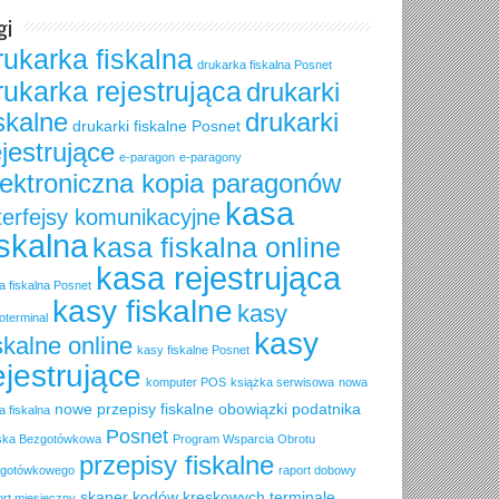
gi
rukarka fiskalna
drukarka fiskalna Posnet
rukarka rejestrująca
drukarki
iskalne
drukarki
drukarki fiskalne Posnet
ejestrujące
e-paragon
e-paragony
lektroniczna kopia paragonów
kasa
terfejsy komunikacyjne
iskalna
kasa fiskalna online
kasa rejestrująca
a fiskalna Posnet
kasy fiskalne
kasy
oterminal
kasy
skalne online
kasy fiskalne Posnet
ejestrujące
komputer POS
książka serwisowa
nowa
nowe przepisy fiskalne
obowiązki podatnika
a fiskalna
Posnet
ska Bezgotówkowa
Program Wsparcia Obrotu
przepisy fiskalne
gotówkowego
raport dobowy
skaner kodów kreskowych
terminale
ort miesięczny