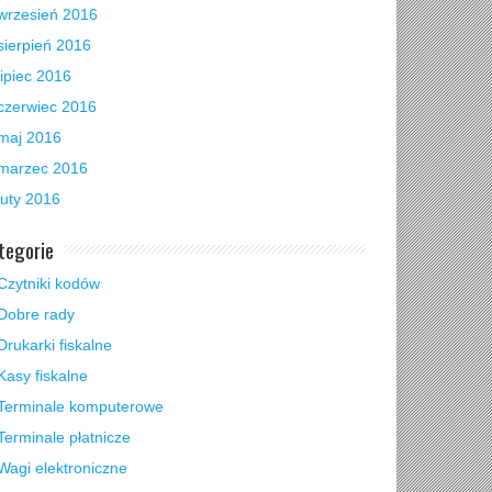
wrzesień 2016
sierpień 2016
lipiec 2016
czerwiec 2016
maj 2016
marzec 2016
luty 2016
tegorie
Czytniki kodów
Dobre rady
Drukarki fiskalne
Kasy fiskalne
Terminale komputerowe
Terminale płatnicze
Wagi elektroniczne