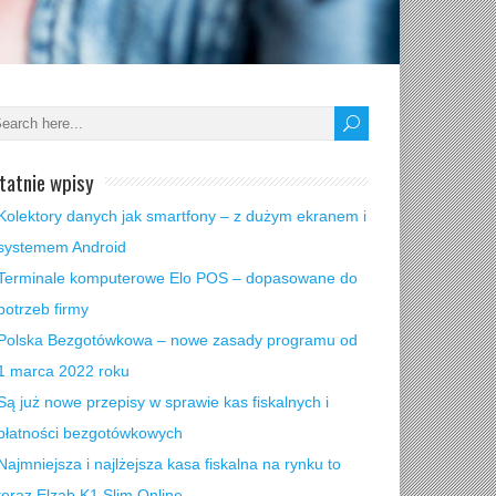
tatnie wpisy
Kolektory danych jak smartfony – z dużym ekranem i
systemem Android
Terminale komputerowe Elo POS – dopasowane do
potrzeb firmy
Polska Bezgotówkowa – nowe zasady programu od
1 marca 2022 roku
Są już nowe przepisy w sprawie kas fiskalnych i
płatności bezgotówkowych
Najmniejsza i najlżejsza kasa fiskalna na rynku to
teraz Elzab K1 Slim Online