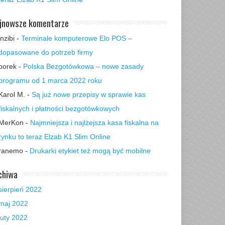
jnowsze komentarze
inzibi
-
Terminale komputerowe Elo POS –
dopasowane do potrzeb firmy
borek
-
Polska Bezgotówkowa – nowe zasady
programu od 1 marca 2022 roku
Karol M.
-
Są już nowe przepisy w sprawie kas
fiskalnych i płatności bezgotówkowych
MerKon
-
Najmniejsza i najlżejsza kasa fiskalna na
rynku to teraz Elzab K1 Slim Online
ranemo
-
Drukarki etykiet też mogą być mobilne
chiwa
sierpień 2022
maj 2022
luty 2022