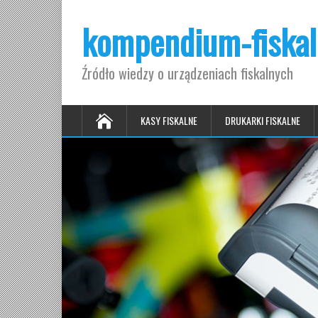
kompendium-fiskal
Źródło wiedzy o urządzeniach fiskalnych
KASY FISKALNE
DRUKARKI FISKALNE