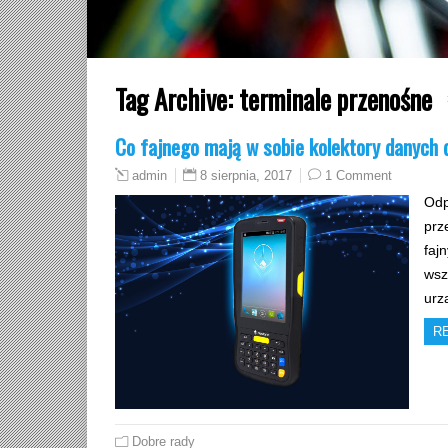
Tag Archive:
terminale przenośne
Co fajnego mają w sobie kolektory danych 
8 sierpnia, 2017
1 Comment
admin
Odp
prz
faj
wsz
urz
R
Dobre rady