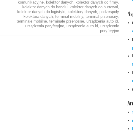
komunikacyjne
,
kolektor danych
,
kolektor danych do firmy
,
kolektor danych do handlu
,
kolektor danych do hurtowni
,
Na
kolektor danych do logistyki
,
kolektory danych
,
podzespoły
kolektora danych
,
terminal mobilny
,
terminal przenośny
,
terminale mobilne
,
terminale przenośne
,
urządzenia auto id
,
urządzenia peryferyjne
,
urządzenie auto id
,
urządzenie
peryferyjne
Ar