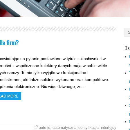
dla firm?
Os
owiadając na pytanie postawione w tytule – dosłownie i w
enośni – współczesne kolektory danych mają w sobie wiele
nych rzeczy. To nie tylko wyjątkowo funkcjonalne i
echstronne, ale także solidnie wykonane oraz kompaktowe
ądzenia elektroniczne. Nic więc dziwnego, że…
EAD MORE
auto id
,
automatyczna identyfikacja
,
interfejsy