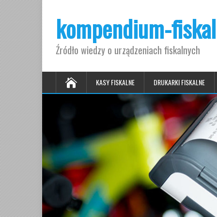
kompendium-fiskal
Źródło wiedzy o urządzeniach fiskalnych
KASY FISKALNE
DRUKARKI FISKALNE