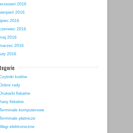
wrzesień 2016
sierpień 2016
lipiec 2016
czerwiec 2016
maj 2016
marzec 2016
luty 2016
tegorie
Czytniki kodów
Dobre rady
Drukarki fiskalne
Kasy fiskalne
Terminale komputerowe
Terminale płatnicze
Wagi elektroniczne