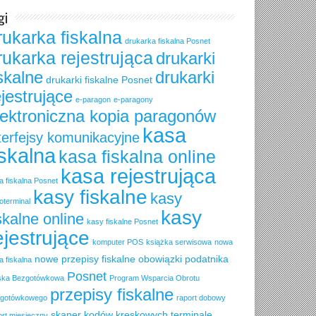
gi
rukarka fiskalna
drukarka fiskalna Posnet
rukarka rejestrująca
drukarki
iskalne
drukarki
drukarki fiskalne Posnet
ejestrujące
e-paragon
e-paragony
lektroniczna kopia paragonów
kasa
terfejsy komunikacyjne
iskalna
kasa fiskalna online
kasa rejestrująca
a fiskalna Posnet
kasy fiskalne
kasy
oterminal
kasy
skalne online
kasy fiskalne Posnet
ejestrujące
komputer POS
książka serwisowa
nowa
nowe przepisy fiskalne
obowiązki podatnika
a fiskalna
Posnet
ska Bezgotówkowa
Program Wsparcia Obrotu
przepisy fiskalne
gotówkowego
raport dobowy
skaner kodów kreskowych
terminale
ort miesięczny