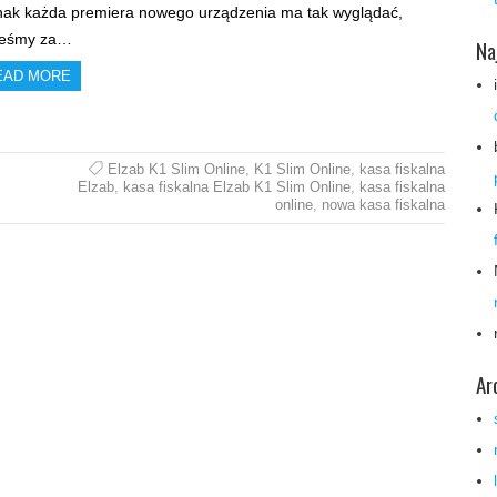
nak każda premiera nowego urządzenia ma tak wyglądać,
teśmy za…
Na
EAD MORE
Elzab K1 Slim Online
,
K1 Slim Online
,
kasa fiskalna
Elzab
,
kasa fiskalna Elzab K1 Slim Online
,
kasa fiskalna
online
,
nowa kasa fiskalna
Ar