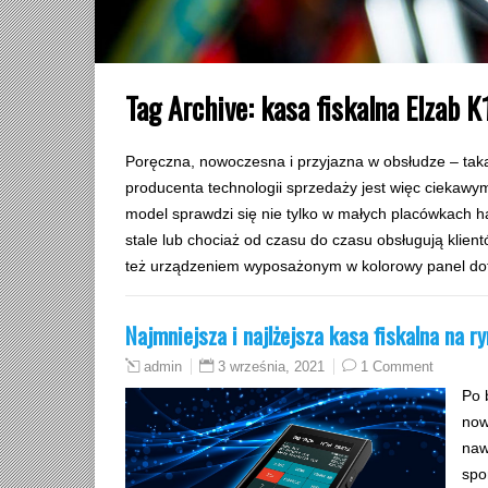
Tag Archive:
kasa fiskalna Elzab K
Poręczna, nowoczesna i przyjazna w obsłudze – taka 
producenta technologii sprzedaży jest więc ciekawy
model sprawdzi się nie tylko w małych placówkach h
stale lub chociaż od czasu do czasu obsługują klient
też urządzeniem wyposażonym w kolorowy panel do
Najmniejsza i najlżejsza kasa fiskalna na ry
3 września, 2021
1 Comment
admin
Po 
now
naw
spo