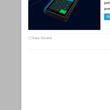
jed
jes
R
Kasy fiskalne