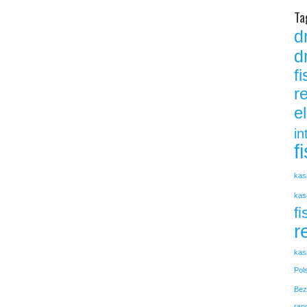
Ta
d
d
f
r
e
in
f
kas
kas
fi
r
kas
Pol
Bez
rap