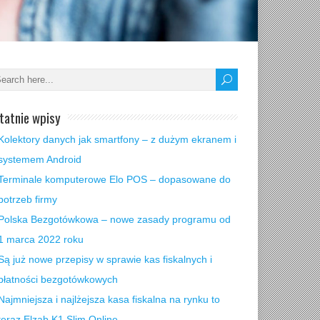
tatnie wpisy
Kolektory danych jak smartfony – z dużym ekranem i
systemem Android
Terminale komputerowe Elo POS – dopasowane do
potrzeb firmy
Polska Bezgotówkowa – nowe zasady programu od
1 marca 2022 roku
Są już nowe przepisy w sprawie kas fiskalnych i
płatności bezgotówkowych
Najmniejsza i najlżejsza kasa fiskalna na rynku to
teraz Elzab K1 Slim Online