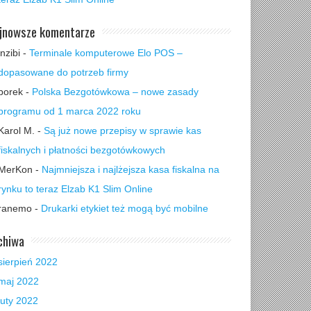
jnowsze komentarze
inzibi
-
Terminale komputerowe Elo POS –
dopasowane do potrzeb firmy
borek
-
Polska Bezgotówkowa – nowe zasady
programu od 1 marca 2022 roku
Karol M.
-
Są już nowe przepisy w sprawie kas
fiskalnych i płatności bezgotówkowych
MerKon
-
Najmniejsza i najlżejsza kasa fiskalna na
rynku to teraz Elzab K1 Slim Online
ranemo
-
Drukarki etykiet też mogą być mobilne
chiwa
sierpień 2022
maj 2022
luty 2022